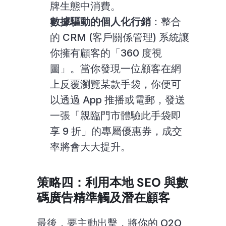
牌生態中消費。
數據驅動的個人化行銷
：整合
的 CRM (客戶關係管理) 系統讓
你擁有顧客的「360 度視
圖」。當你發現一位顧客在網
上反覆瀏覽某款手袋，你便可
以透過 App 推播或電郵，發送
一張「親臨門市體驗此手袋即
享 9 折」的專屬優惠券，成交
率將會大大提升。
策略四：利用本地 SEO 與數
碼廣告精準觸及潛在顧客
最後，要主動出擊，將你的 O2O 