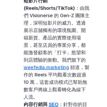
短影片行銷 
(Reels/Shorts/TikTok)
：由我
們 Visionerse 的 Gen-Z 團隊主
理，深明短影片的威力。透過
展示店舖獨有的環境氛圍、開
箱新貨、產品的實際使用場
景，甚至店員的專業分享，都
能激發顧客的「打卡」慾望和
到店體驗的衝動。我們旗下的 
weefedia.marketing
 頻道，製
作的 Reels 平均觀看次數超過 
10 萬，這套成功模式已幫助無
數客戶將線上觀看轉化為線下
人流。
內容行銷與 
SEO
：針對你的目