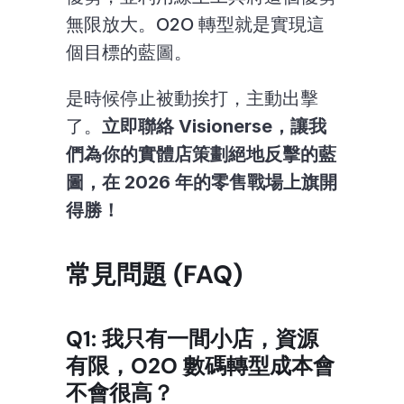
無限放大。O2O 轉型就是實現這
個目標的藍圖。
是時候停止被動挨打，主動出擊
了。
立即聯絡 Visionerse，讓我
們為你的實體店策劃絕地反擊的藍
圖，在 2026 年的零售戰場上旗開
得勝！
常見問題 (FAQ)
Q1: 我只有一間小店，資源
有限，O2O 數碼轉型成本會
不會很高？