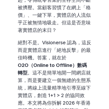
起，令傳統零售業的生存空間不斷
被擠壓。當顧客習慣了在網上「格
價」、一鍵下單，實體店的人流似
乎正被無情地吸走。但這是否意味
著實體店的末日？
絕對不是。Visionerse 認為，這反
而是實體店進行「絕地反擊」的最
佳時機。答案，就在於 
O2O（Online to Offline）數碼
轉型
。這不是簡單地開一間網店就
算，而是要建立一個無縫的生態系
統，將線上流量精準地引導至線下
實體店，創造 1+1 > 2 的協同效
應。本文將為你拆解 2026 年香港