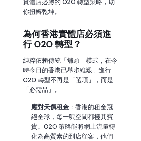
實體店必勝的 O2O 轉型策略，助
你扭轉乾坤。
為何香港實體店必須進
行 O2O 轉型？
純粹依賴傳統「舖頭」模式，在今
時今日的香港已舉步維艱。進行 
O2O 轉型不再是「選項」，而是
「必需品」。
應對天價租金
：香港的租金冠
絕全球，每一呎空間都極其寶
貴。O2O 策略能將網上流量轉
化為高質素的到店顧客，他們