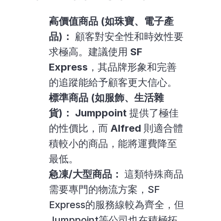
高價值商品 (如珠寶、電子產
品)：
 顧客對安全性和時效性要
求極高。建議使用 
SF 
Express
，其品牌形象和完善
的追蹤能給予顧客更大信心。
標準商品 (如服飾、生活雜
貨)：
Jumppoint
 提供了極佳
的性價比，而 
Alfred
 則適合體
積較小的商品，能將運費降至
最低。
急凍/大型商品：
 這類特殊商品
需要專門的物流方案，SF 
Express的服務線較為齊全，但
Jumppoint等公司也在積極拓