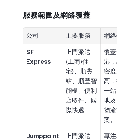
服務範圍及網絡覆蓋
公司
主要服務
網絡特點
SF 
上門派送 
覆蓋全
Express
(工商/住
港，網點
宅)、順豐
密度最
站、順豐智
高，提供
能櫃、便利
一站式本
店取件、國
地及跨境
際快遞
物流方
案。
Jumppoint
上門派送 
專注本地