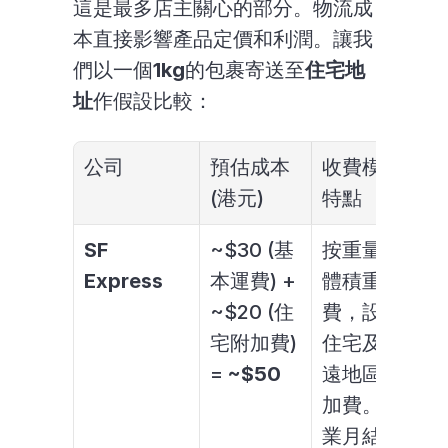
這是最多店主關心的部分。物流成
本直接影響產品定價和利潤。讓我
們以一個
1kg
的包裹寄送至
住宅地
址
作假設比較：
公司
預估成本 
收費模式
(港元)
特點
SF 
~$30 (基
按重量及
Express
本運費) + 
體積重收
~$20 (住
費，設有
宅附加費) 
住宅及偏
= 
~$50
遠地區附
加費。企
業月結客