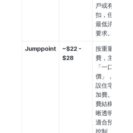
戶或有折
扣，但有
最低消費
要求。
Jumppoint
~$22 - 
按重量收
$28
費，主打
「一口
價」，不
設住宅附
加費。收
費結構清
晰透明，
適合預算
控制。