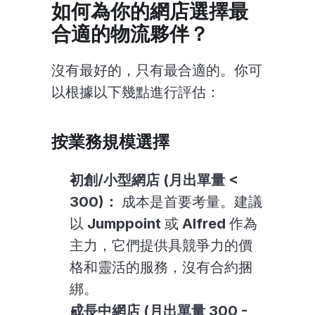
如何為你的網店選擇最
合適的物流夥伴？
沒有最好的，只有最合適的。你可
以根據以下幾點進行評估：
按業務規模選擇
初創/小型網店 (月出單量 < 
300)：
 成本是首要考量。建議
以 
Jumppoint
 或 
Alfred
 作為
主力，它們提供具競爭力的價
格和靈活的服務，沒有合約捆
綁。
成長中網店 (月出單量 300 - 