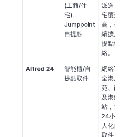
(工商/住
派送，住
宅)、
宅覆蓋率
Jumppoint
高，並持
自提點
續擴展自
提點網
絡。
Alfred 24
智能櫃/自
網絡遍佈
提點取件
全港屋
苑、商場
及港鐵
站，主打
24小時無
人化自助
取件。