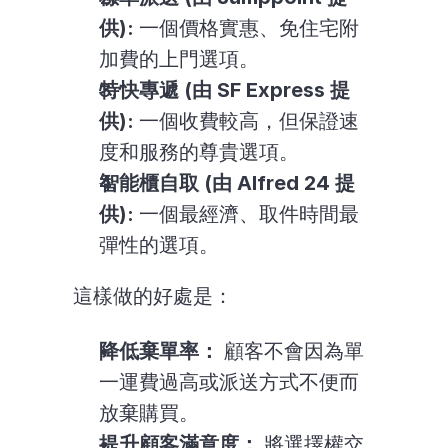
供):
 一個價格實惠、免住宅附
加費的上門選項。
特快專遞 (由 SF Express 提
供):
 一個收費較高，但保證速
度和服務的尊貴選項。
智能櫃自取 (由 Alfred 24 提
供):
 一個最經濟、取件時間最
彈性的選項。
這樣做的好處是：
降低棄單率：
 顧客不會因為單
一運費過高或派送方式不便而
放棄購買。
提升顧客滿意度：
 將選擇權交