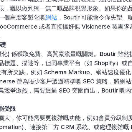
限，難以做到獨一無二嘅品牌視覺形象。如果你的
一個高度客製化嘅
網站
，Boutir 可能會令你失望
+ WooCommerce 或者直接搵好似 Visionerse
。
基礎
優化) 係獲取免費、高質素流量嘅關鍵。Boutir 雖然
標題、描述等，但同專業平台（如 Shopify）
上有所欠缺，例如 Schema Markup、網站速度優化
onerse 曾為唔少客戶透過精準嘅 SEO 策略，將網站
競爭激烈，需要透過 SEO 突圍而出，Boutir 
能受限
擴大，你可能需要更複雜嘅功能，例如會員分級制度
Automation)、連接第三方 CRM 系統、或處理複雜嘅 B2