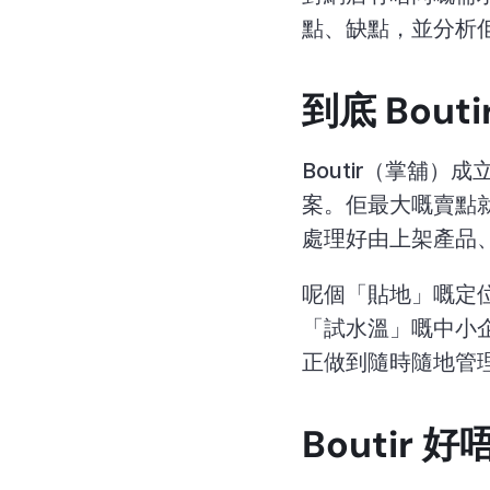
點、缺點，並分析
到底 Bou
Boutir（掌舖）
案。佢最大嘅賣點就係
處理好由上架產品
呢個「貼地」嘅定位，
「試水溫」嘅中小
正做到隨時隨地管
Boutir