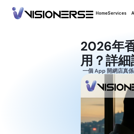
Home
Services
A
Home
A
Web Devel
Web Devel
SEO Marke
SEO Marke
AI Develo
2026年香
AI Develo
Manageme
Manageme
用？詳細
一個 App 開網店真係咁