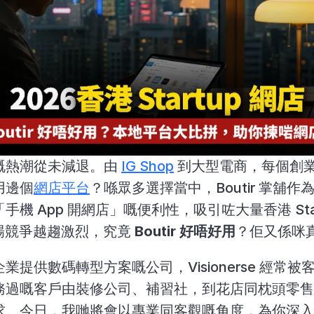
嘅熱潮從未減退。由 
IG Shop
 到大型電商，每個創
用邊個
網店平台
？喺眾多選擇當中，Boutir 掌舖作
手機 App 開網店」嘅便利性，吸引咗大量香港 Sta
市場競爭越趨激烈，究竟 
Boutir 好唔好用
？佢又係咪
業提供數碼轉型方案嘅公司，Visionerse 經常
務過嘅客戶由裝修公司、補習社，到花店同枕頭零
。今日，我哋將會以專業同客觀嘅角度，為你深入剖析 