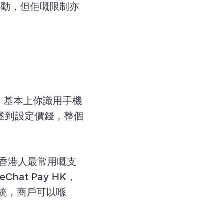
心動，但佢嘅限制亦
，基本上你識用手機 
描述到設定價錢，整個
援香港人最常用嘅支
eChat Pay HK，
系統，商戶可以喺 