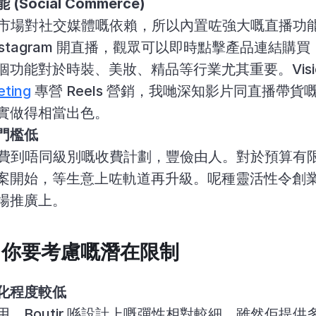
Social Commerce)
明香港市場對社交媒體嘅依賴，所以內置咗強大嘅直播功
或 Instagram 開直播，觀眾可以即時點擊產品連結
eting
 專營 Reels 營銷，我哋深知影片同直播帶貨嘅威
實做得相當出色。
門檻低
供由免費到唔同級別嘅收費計劃，豐儉由人。對於預算有限嘅 
案開始，等生意上咗軌道再升級。呢種靈活性令創
場推廣上。
缺點：你要考慮嘅潛在限制
化程度較低
，Boutir 喺設計上嘅彈性相對較細。雖然佢提