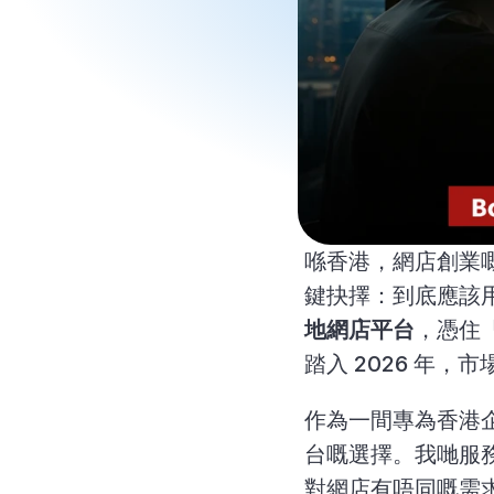
喺香港，網店創業
鍵抉擇：到底應該
地網店平台
，憑住「
踏入 2026 年，
作為一間專為香港企
台嘅選擇。我哋服
對網店有唔同嘅需求