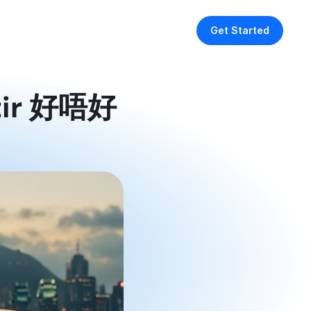
Get Started
tir 好唔好