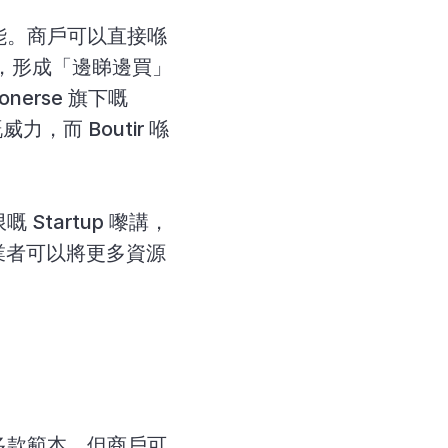
能。商戶可以直接喺 
購買，形成「邊睇邊買」
嘅無縫體驗。呢個功能對於時裝、美妝、精品等行業尤其重要。Visionerse 旗下嘅 
力，而 Boutir 喺
Startup 嚟講，
業者可以將更多資源
供多款範本，但商戶可