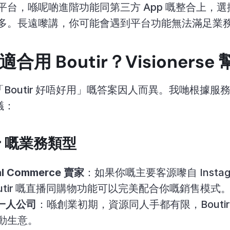
台，喺呢啲進階功能同第三方 App 嘅整合上，選擇會比
e 少得多。長遠嚟講，你可能會遇到平台功能無法滿足
用 Boutir？Visionerse
Boutir 好唔好用」嘅答案因人而異。我哋根據服
議：
ir 嘅業務類型
ial Commerce 賣家
：如果你嘅主要客源嚟自 Instagr
Boutir 嘅直播同購物功能可以完美配合你嘅銷售模式
/ 一人公司
：喺創業初期，資源同人手都有限，Bouti
動生意。