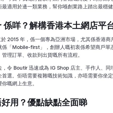
佢最適用於邊一類業務，幫你喺創業路上踏出最穩健
tir 係咩？解構香港本土網店平
成立於 2015 年，係一個專為亞洲市場，尤其係香港
「Mobile-first」，創辦人嘅初衷係希望商戶
、管理訂單、收款到出貨嘅所有流程。
令 Boutir 迅速成為 IG Shop 店主、手作人
企首選。佢唔需要複雜嘅技術知識，亦唔需要你坐
理你嘅網上生意。
 好唔好用？優點缺點全面睇