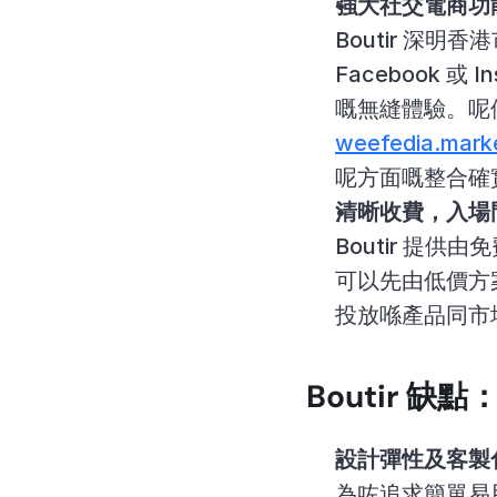
強大社交電商功能 (
Boutir 深
Facebook 
weefedia.mark
呢方面嘅整合確
清晰收費，入場
Boutir 提
可以先由低價方
投放喺產品同市
Boutir 
設計彈性及客製
為咗追求簡單易用