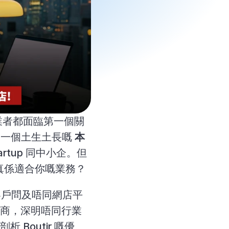
業者都面臨第一個關
為一個土生土長嘅 
本
rtup 同中小企。但
真係適合你嘅業務？
被客戶問及唔同網店平
售商，深明唔同行業
Boutir 嘅優