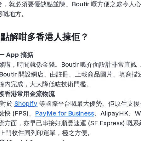
，就必須要優缺點並陳。Boutir 嘅方便之處令人
慮嘅地方。
優點：點解咁多香港人揀佢？
 App 搞掂
講，時間就係金錢。Boutir 嘅介面設計非常直觀
 Boutir 開設網店。由註冊、上載商品圖片、填寫
鐘內完成，大大降低咗技術門檻。
接香港常用金流物流
相對於 
Shopify
 等國際平台嘅最大優勢。佢原生支
 (FPS)、
PayMe for Business
、AlipayHK、W
面，亦早已串接好順豐速運 (SF Express) 嘅
預約上門收件同列印運單，極之方便。