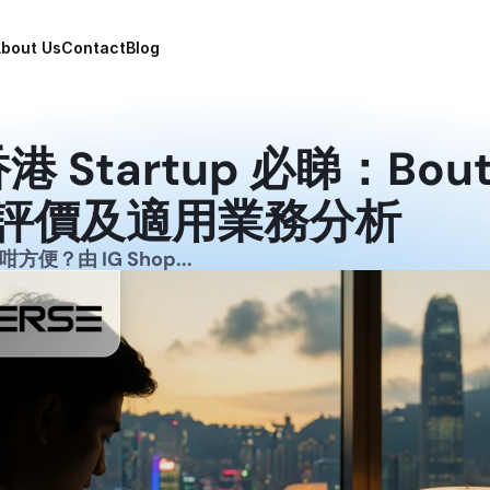
bout Us
Contact
Blog
bout Us
Contact
Blog
opment
opment
ting
ting
pment
港 Startup 必睇：Bou
pment
nt
nt
評價及適用業務分析
方便？由 IG Shop...