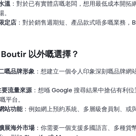
水溫
：對於已有實體店嘅老闆，想用最低成本開拓網上渠
場。
限定店
：對於銷售週期短、產品款式唔多嘅業務，Bou
Boutir 以外嘅選擇？
二嘅品牌形象
：想建立一個令人印象深刻嘅品牌網
為主要流量來源
：想喺 Google 搜尋結果中搶佔有利
大嘅平台。
網站功能
：例如網上預約系統、多層級會員制、或
擴展海外市場
：你需要一個支援多國語言、多種貨