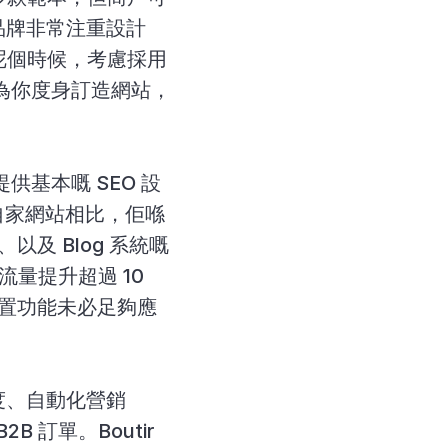
品牌非常注重設計
。呢個時候，考慮採用 
 嘅團隊為你度身訂造網站，
提供基本嘅 SEO 設
或自家網站相比，佢喺
、以及 Blog 系統嘅
流量提升超過 10 
嘅內置功能未必足夠應
、自動化營銷 
B 訂單。Boutir 