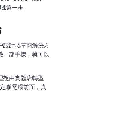
嘅第一步。
台
商戶設計嘅電商解決方
單憑一部手機，就可以
、同埋想由實體店轉型
定定喺電腦前面，真